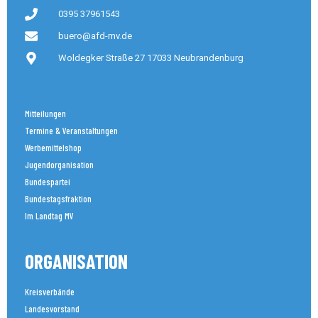
0395 37961543
buero@afd-mv.de
Woldegker Straße 27 17033 Neubrandenburg
Mitteilungen
Termine & Veranstaltungen
Werbemittelshop
Jugendorganisation
Bundespartei
Bundestagsfraktion
Im Landtag MV
ORGANISATION
Kreisverbände
Landesvorstand