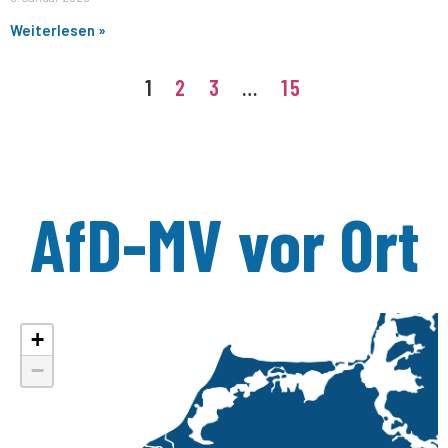
Weiterlesen »
1
2
3
…
15
AfD-MV vor Ort