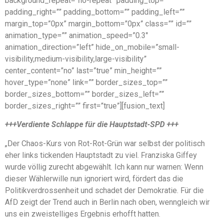
background_repeat=”no-repeat” padding_top=””
padding_right=”” padding_bottom=”” padding_left=””
margin_top=”0px” margin_bottom=”0px” class=”” id=””
animation_type=”” animation_speed=”0.3″
animation_direction=”left” hide_on_mobile=”small-
visibility,medium-visibility,large-visibility”
center_content=”no” last=”true” min_height=””
hover_type=”none” link=”” border_sizes_top=””
border_sizes_bottom=”” border_sizes_left=””
border_sizes_right=”” first=”true”][fusion_text]
+++Verdiente Schlappe für die Hauptstadt-SPD +++
„Der Chaos-Kurs von Rot-Rot-Grün war selbst der politisch
eher links tickenden Hauptstadt zu viel. Franziska Giffey
wurde völlig zurecht abgewählt. Ich kann nur warnen: Wenn
dieser Wählerwille nun ignoriert wird, fördert das die
Politikverdrossenheit und schadet der Demokratie. Für die
AfD zeigt der Trend auch in Berlin nach oben, wenngleich wir
uns ein zweistelliges Ergebnis erhofft hatten.