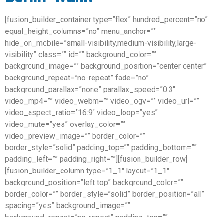
[fusion_builder_container type=”flex” hundred_percent=”no”
equal_height_columns=”no” menu_anchor=””
hide_on_mobile=”small-visibility,medium-visibility,large-
visibility” class=”” id=”” background_color=””
background_image=”” background_position=”center center”
background_repeat=”no-repeat” fade=”no”
background_parallax=”none” parallax_speed=”0.3″
video_mp4=”” video_webm=”” video_ogv=”” video_url=””
video_aspect_ratio=”16:9″ video_loop=”yes”
video_mute=”yes” overlay_color=””
video_preview_image=”” border_color=””
border_style=”solid” padding_top=”” padding_bottom=””
padding_left=”” padding_right=””][fusion_builder_row]
[fusion_builder_column type=”1_1″ layout=”1_1″
background_position=”left top” background_color=””
border_color=”” border_style=”solid” border_position=”all”
spacing=”yes” background_image=””