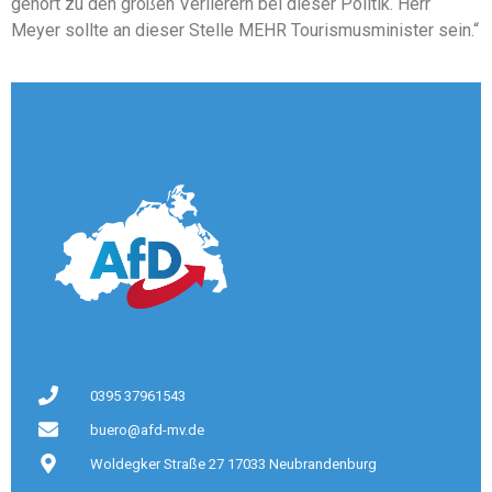
gehört zu den großen Verlierern bei dieser Politik. Herr
Meyer sollte an dieser Stelle MEHR Tourismusminister sein.“
0395 37961543
buero@afd-mv.de
Woldegker Straße 27 17033 Neubrandenburg