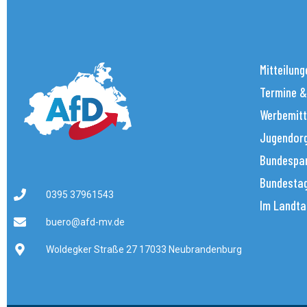
Mitteilung
Termine &
Werbemitt
Jugendorg
Bundespar
Bundestag
0395 37961543
Im Landta
buero@afd-mv.de
Woldegker Straße 27 17033 Neubrandenburg