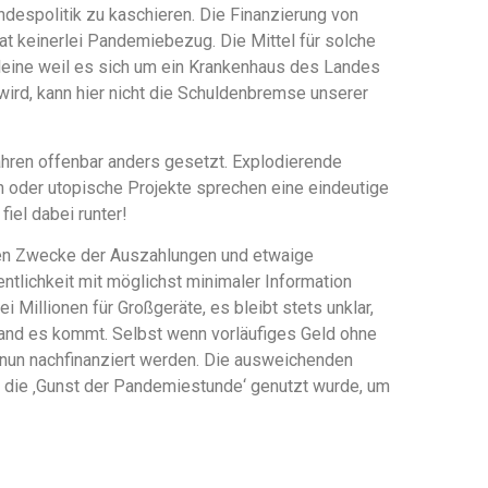
despolitik zu kaschieren. Die Finanzierung von
t keinerlei Pandemiebezug. Die Mittel für solche
Alleine weil es sich um ein Krankenhaus des Landes
rd, kann hier nicht die Schuldenbremse unserer
ahren offenbar anders gesetzt. Explodierende
 oder utopische Projekte sprechen eine eindeutige
iel dabei runter!
reten Zwecke der Auszahlungen und etwaige
tlichkeit mit möglichst minimaler Information
Millionen für Großgeräte, es bleibt stets unklar,
and es kommt. Selbst wenn vorläufiges Geld ohne
nun nachfinanziert werden. Die ausweichenden
 die ‚Gunst der Pandemiestunde‘ genutzt wurde, um