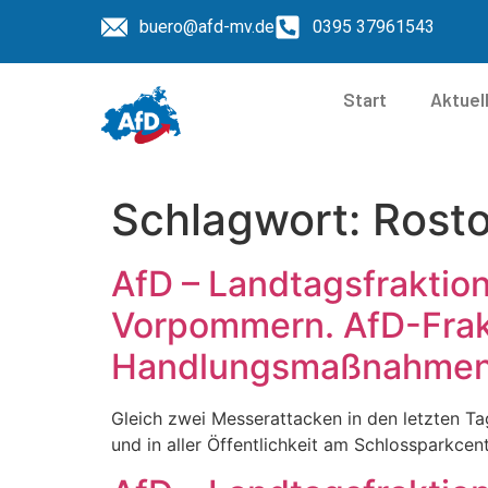
buero@afd-mv.de
0395 37961543
Start
Aktuel
Schlagwort:
Rost
AfD – Landtagsfraktio
Vorpommern. AfD-Frak
Handlungsmaßnahmen 
Gleich zwei Messerattacken in den letzten T
und in aller Öffentlichkeit am Schlossparkcen