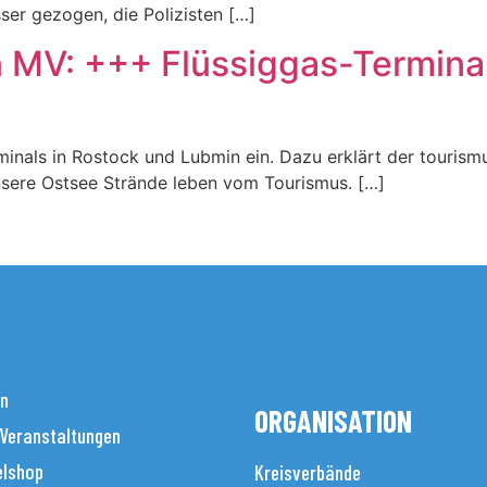
ser gezogen, die Polizisten […]
n MV: +++ Flüssiggas-Termina
minals in Rostock und Lubmin ein. Dazu erklärt der touris
sere Ostsee Strände leben vom Tourismus. […]
en
ORGANISATION
 Veranstaltungen
elshop
Kreisverbände