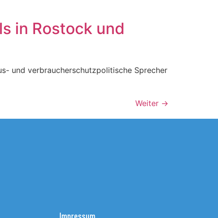
ls in Rostock und
mus- und verbraucherschutzpolitische Sprecher
Weiter
→
Impressum