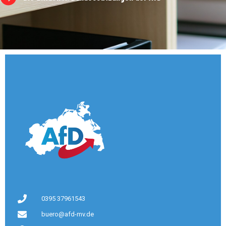
0395 37961543
buero@afd-mv.de