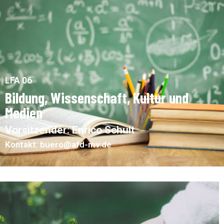
LFA 06
Bildung, Wissenschaft, Kultur und
Medien
Vorsitzender: Enrico Schult
Kontakt: buero@afd-mv.de