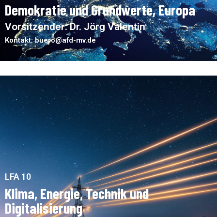
Demokratie und Grundwerte, Europa
Vorsitzender: Dr. Jörg Valentin
Kontakt: buero@afd-mv.de
LFA 10
Klima, Energie, Technik und
Digitalisierung