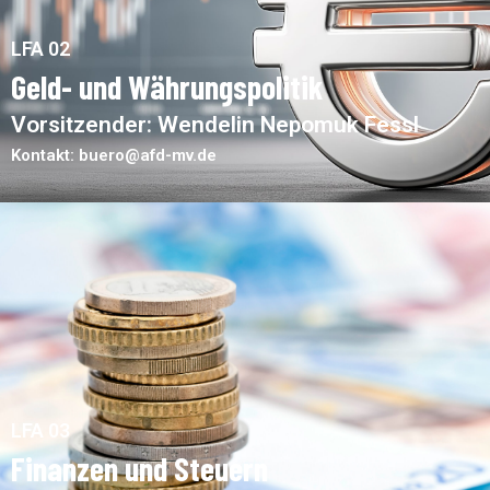
LFA 02
Geld- und Währungspolitik
Vorsitzender: Wendelin Nepomuk Fessl
Kontakt: buero@afd-mv.de
LFA 03
Finanzen und Steuern