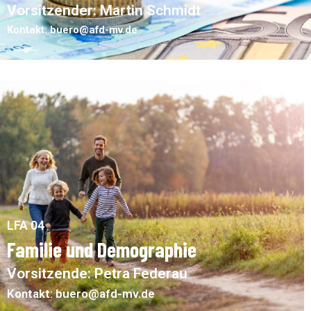
Vorsitzender: Martin Schmidt
Kontakt: buero@afd-mv.de
LFA 04
Familie und Demographie
Vorsitzende: Petra Federau
Kontakt: buero@afd-mv.de