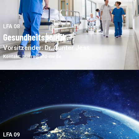
LFA 08
Gesundheitspolitik
Vorsitzender: Dr. Gunter Jess
Kontakt: buero@afd-mv.de
LFA 09