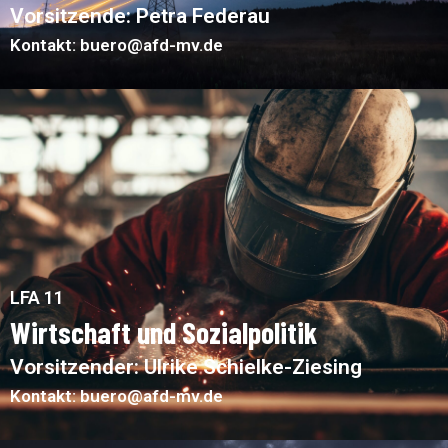
Vorsitzende: Petra Federau
Kontakt: buero@afd-mv.de
LFA 11
Wirtschaft und Sozialpolitik
Vorsitzender: Ulrike Schielke-Ziesing
Kontakt: buero@afd-mv.de