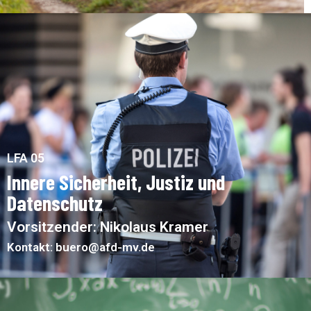
LFA 05
Innere Sicherheit, Justiz und
Datenschutz
Vorsitzender: Nikolaus Kramer
Kontakt: buero@afd-mv.de