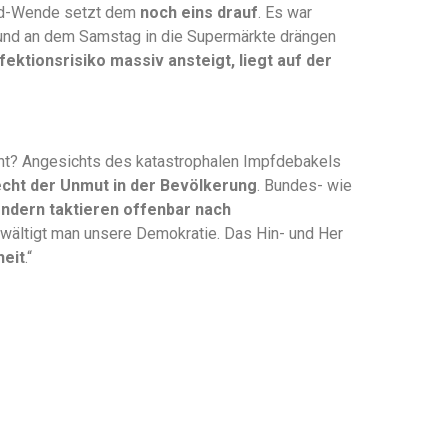
rad-Wende setzt dem
noch eins drauf
. Es war
 und an dem Samstag in die Supermärkte drängen
fektionsrisiko massiv ansteigt, liegt auf der
ht? Angesichts des katastrophalen Impfdebakels
echt der Unmut in der Bevölkerung
. Bundes- wie
ndern taktieren offenbar nach
rwältigt man unsere Demokratie. Das Hin- und Her
heit
.“