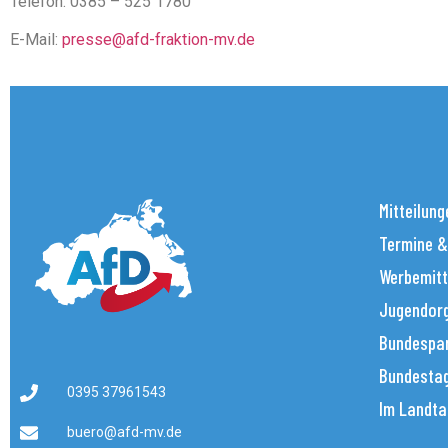
Telefon: 0385 – 525 1780
E-Mail:
presse@afd-fraktion-mv.de
Mitteilung
Termine &
Werbemitt
Jugendorg
Bundespar
Bundestag
0395 37961543
Im Landta
buero@afd-mv.de