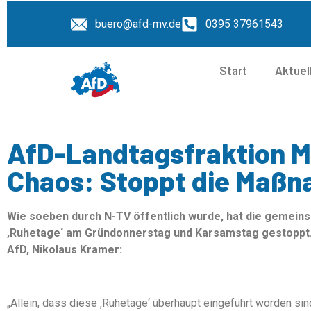
buero@afd-mv.de
0395 37961543
Start
Aktuel
AfD-Landtagsfraktion M
Chaos: Stoppt die Maßn
Wie soeben durch N-TV öffentlich wurde, hat die gemein
‚Ruhetage‘ am Gründonnerstag und Karsamstag gestoppt. 
AfD, Nikolaus Kramer:
„Allein, dass diese ‚Ruhetage‘ überhaupt eingeführt worden sin