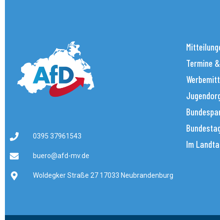
Mitteilung
Termine &
Werbemitt
Jugendorg
Bundespar
Bundestag
0395 37961543
Im Landta
buero@afd-mv.de
Woldegker Straße 27 17033 Neubrandenburg