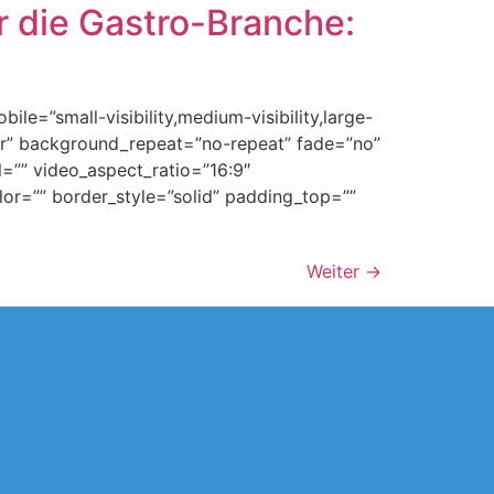
 die Gastro-Branche:
e=”small-visibility,medium-visibility,large-
ter” background_repeat=”no-repeat” fade=”no”
=”” video_aspect_ratio=”16:9″
or=”” border_style=”solid” padding_top=””
Weiter
→