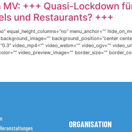
n MV: +++ Quasi-Lockdown für
els und Restaurants? +++
o” equal_height_columns=”no” menu_anchor=”” hide_on_mobil
=”” background_image=”” background_position=”center cen
”0.3″ video_mp4=”” video_webm=”” video_ogv=”” video_url
olor=”” video_preview_image=”” border_size=”” border_col
en
ORGANISATION
 Veranstaltungen