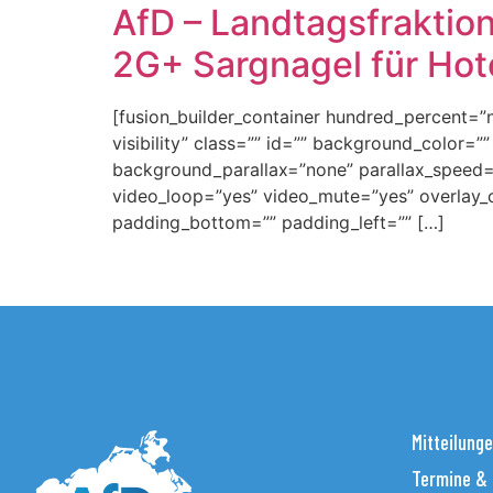
AfD – Landtagsfraktio
2G+ Sargnagel für Hot
[fusion_builder_container hundred_percent=”n
visibility” class=”” id=”” background_color
background_parallax=”none” parallax_speed=
video_loop=”yes” video_mute=”yes” overlay_c
padding_bottom=”” padding_left=”” […]
Mitteilung
Termine &