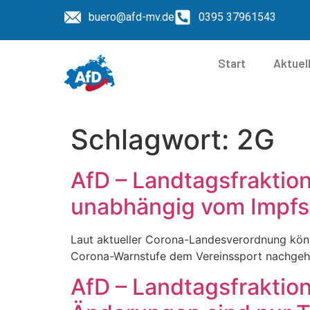
buero@afd-mv.de
0395 37961543
Start
Aktuel
Schlagwort:
2G
AfD – Landtagsfraktion
unabhängig vom Impfst
Laut aktueller Corona-Landesverordnung kön
Corona-Warnstufe dem Vereinssport nachgehen. 
AfD – Landtagsfraktio