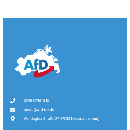
0395 37961543
buero@afd-mv.de
Woldegker Straße 27 17033 Neubrandenburg