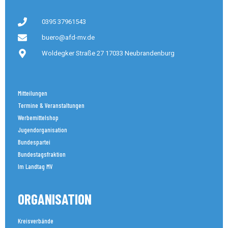
0395 37961543
buero@afd-mv.de
Woldegker Straße 27 17033 Neubrandenburg
Mitteilungen
Termine & Veranstaltungen
Werbemittelshop
Jugendorganisation
Bundespartei
Bundestagsfraktion
Im Landtag MV
ORGANISATION
Kreisverbände