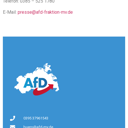
Telefon: 0385 – 525 1780
E-Mail:
presse@afd-fraktion-mv.de
0395 37961543
buero@afd-mv.de