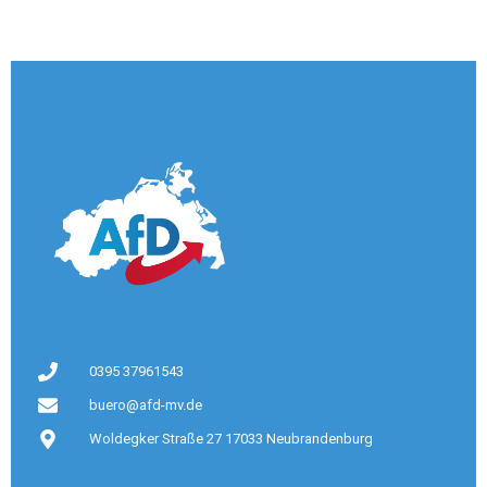
0395 37961543
buero@afd-mv.de
Woldegker Straße 27 17033 Neubrandenburg