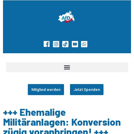
Mitglied werden
Jetzt Spenden
+++ Ehemalige
Militäranlagen: Konversion
zügig voranbringen! +++