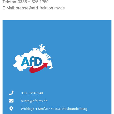
Telefon: 0385 – 525 1780
E-Mail: presse@afd-fraktion-mv.de
0395 37961543
buero@afd-mv.de
Woldegker Straße 27 17033 Neubrandenburg