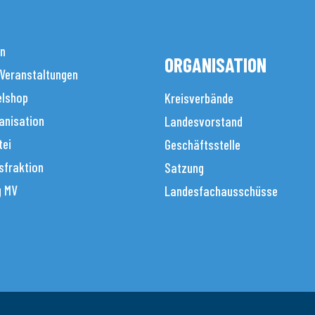
en
ORGANISATION
 Veranstaltungen
elshop
Kreisverbände
anisation
Landesvorstand
tei
Geschäftsstelle
sfraktion
Satzung
g MV
Landesfachausschüsse