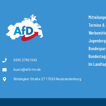
Mitteilung
Termine &
Werbemitt
Jugendorg
Bundespar
Bundestag
0395 37961543
Im Landta
buero@afd-mv.de
Woldegker Straße 27 17033 Neubrandenburg