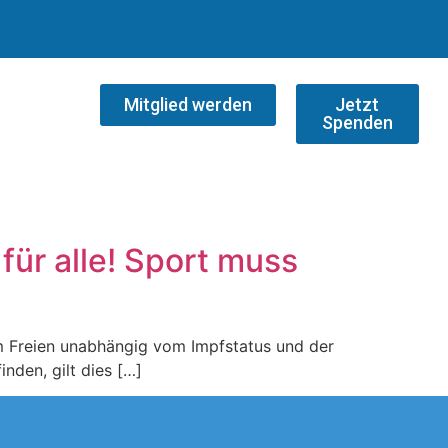
Mitglied werden
Jetzt
Spenden
für alle! Sport muss
m Freien unabhängig vom Impfstatus und der
nden, gilt dies […]