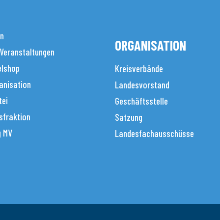
en
ORGANISATION
 Veranstaltungen
elshop
Kreisverbände
anisation
Landesvorstand
tei
Geschäftsstelle
sfraktion
Satzung
g MV
Landesfachausschüsse