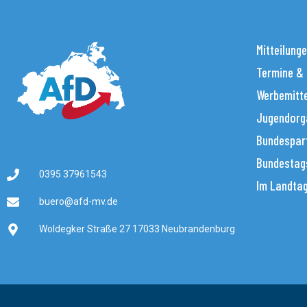
Mitteilung
Termine &
Werbemitt
Jugendorg
Bundespar
Bundestag
0395 37961543
Im Landta
buero@afd-mv.de
Woldegker Straße 27 17033 Neubrandenburg