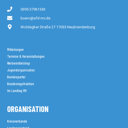
0395 37961543
buero@afd-mv.de
Woldegker Straße 27 17033 Neubrandenburg
Mitteilungen
Termine & Veranstaltungen
Werbemittelshop
Jugendorganisation
Bundespartei
Bundestagsfraktion
Im Landtag MV
ORGANISATION
Kreisverbände
Landesvorstand