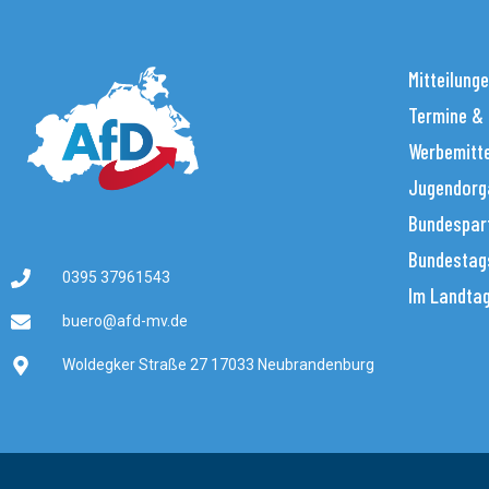
Mitteilung
Termine &
Werbemitt
Jugendorg
Bundespar
Bundestag
0395 37961543
Im Landta
buero@afd-mv.de
Woldegker Straße 27 17033 Neubrandenburg