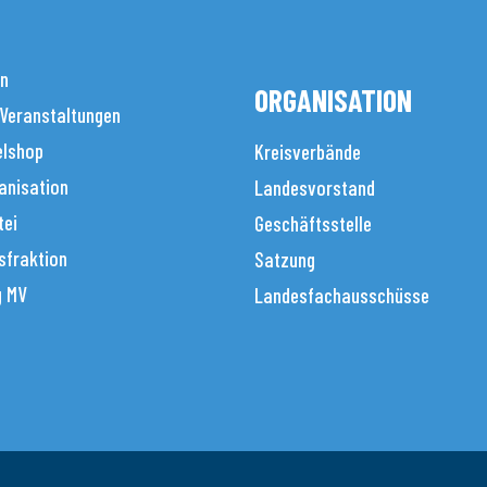
en
ORGANISATION
 Veranstaltungen
elshop
Kreisverbände
anisation
Landesvorstand
tei
Geschäftsstelle
sfraktion
Satzung
g MV
Landesfachausschüsse