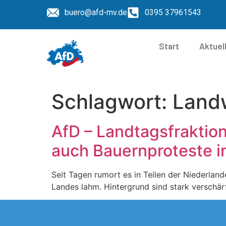
buero@afd-mv.de
0395 37961543
Start
Aktuel
Schlagwort:
Landw
AfD – Landtagsfraktio
auch Bauernproteste i
Seit Tagen rumort es in Teilen der Niederlan
Landes lahm. Hintergrund sind stark verschär