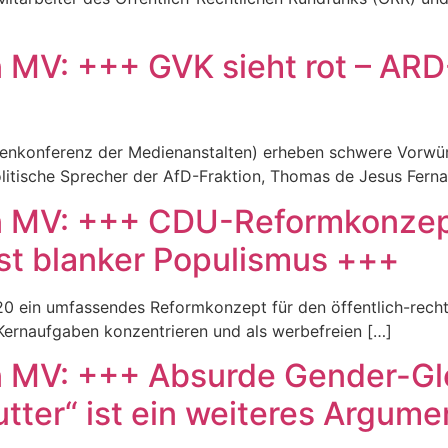
n MV: +++ GVK sieht rot – AR
enkonferenz der Medienanstalten) erheben schwere Vorwürf
tische Sprecher der AfD-Fraktion, Thomas de Jesus Fernande
n MV: +++ CDU-Reformkonzept 
ist blanker Populismus +++
0 ein umfassendes Reformkonzept für den öffentlich-recht
Kernaufgaben konzentrieren und als werbefreien […]
n MV: +++ Absurde Gender-Gl
tter“ ist ein weiteres Argum