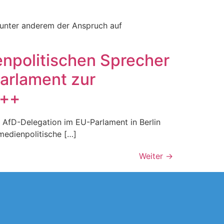
 unter anderem der Anspruch auf
enpolitischen Sprecher
arlament zur
+++
 AfD-Delegation im EU-Parlament in Berlin
medienpolitische […]
Weiter
→