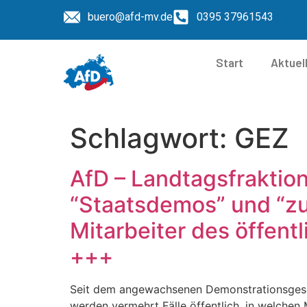
buero@afd-mv.de
0395 37961543
Start
Aktuel
Schlagwort:
GEZ
AfD – Landtagsfraktio
“Staatsdemos” und “zu
Mitarbeiter des öffent
+++
Seit dem angewachsenen Demonstrationsgesc
werden vermehrt Fälle öffentlich, in welchen 