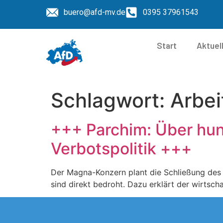
buero@afd-mv.de
0395 37961543
Start
Aktuel
Schlagwort:
Arbei
+++ Parchim: Über hun
Verbotspolitik +++
Der Magna-Konzern plant die Schließung de
sind direkt bedroht. Dazu erklärt der wirtsch