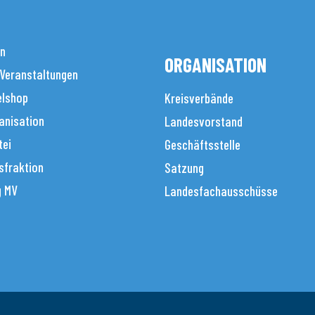
en
ORGANISATION
 Veranstaltungen
elshop
Kreisverbände
anisation
Landesvorstand
tei
Geschäftsstelle
sfraktion
Satzung
g MV
Landesfachausschüsse