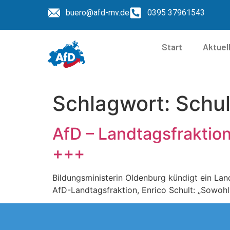
buero@afd-mv.de
0395 37961543
Start
Aktuel
Schlagwort:
Schu
AfD – Landtagsfraktio
+++
Bildungsministerin Oldenburg kündigt ein La
AfD-Landtagsfraktion, Enrico Schult: „Sowohl 