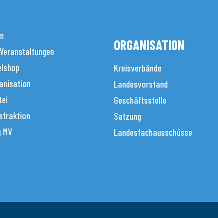
en
ORGANISATION
 Veranstaltungen
elshop
Kreisverbände
anisation
Landesvorstand
tei
Geschäftsstelle
sfraktion
Satzung
g MV
Landesfachausschüsse