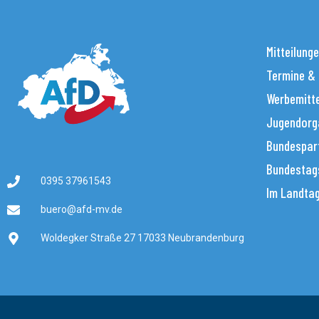
Mitteilung
Termine &
Werbemitt
Jugendorg
Bundespar
Bundestag
0395 37961543
Im Landta
buero@afd-mv.de
Woldegker Straße 27 17033 Neubrandenburg