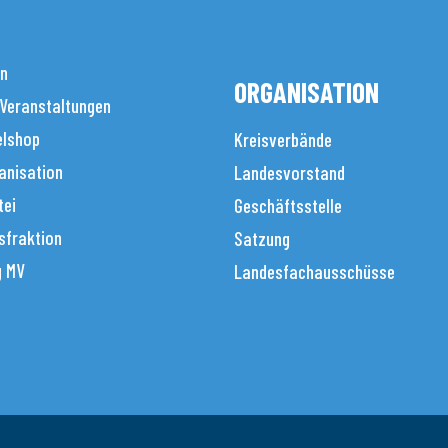
en
ORGANISATION
 Veranstaltungen
elshop
Kreisverbände
anisation
Landesvorstand
tei
Geschäftsstelle
sfraktion
Satzung
g MV
Landesfachausschüsse