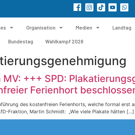
les
Organisation
Medien
Landtag
Bundestag
Wahlkampf 2026
atierungsgenehmigung
on MV: +++ SPD: Plakatierun
enfreier Ferienhort beschloss
inführung des kostenfreien Ferienhorts, welche formal ers
AfD-Fraktion, Martin Schmidt: „Wie viele Plakate hätten […]