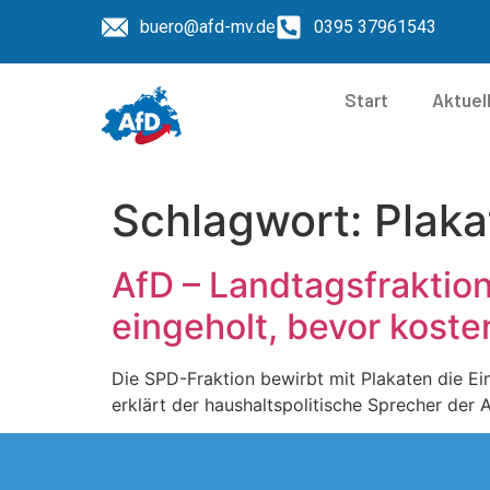
buero@afd-mv.de
0395 37961543
Start
Aktuel
Schlagwort:
Plak
AfD – Landtagsfrakti
eingeholt, bevor kost
Die SPD-Fraktion bewirbt mit Plakaten die E
erklärt der haushaltspolitische Sprecher der 