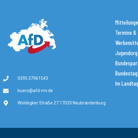
Mitteilung
Termine &
Werbemitt
Jugendorg
Bundespar
Bundestag
0395 37961543
Im Landta
buero@afd-mv.de
Woldegker Straße 27 17033 Neubrandenburg