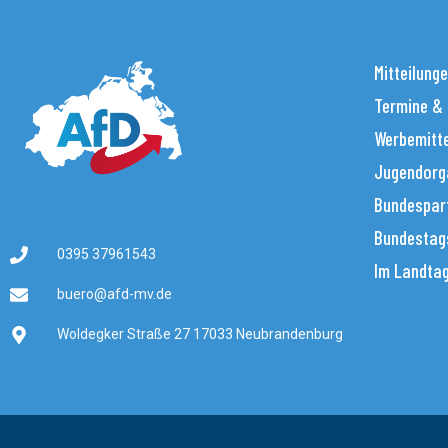
Mitteilung
Termine &
Werbemitt
Jugendorg
Bundespar
Bundestag
0395 37961543
Im Landta
buero@afd-mv.de
Woldegker Straße 27 17033 Neubrandenburg