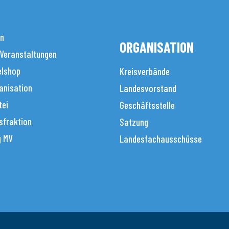
en
ORGANISATION
 Veranstaltungen
elshop
Kreisverbände
anisation
Landesvorstand
tei
Geschäftsstelle
sfraktion
Satzung
g MV
Landesfachausschüsse