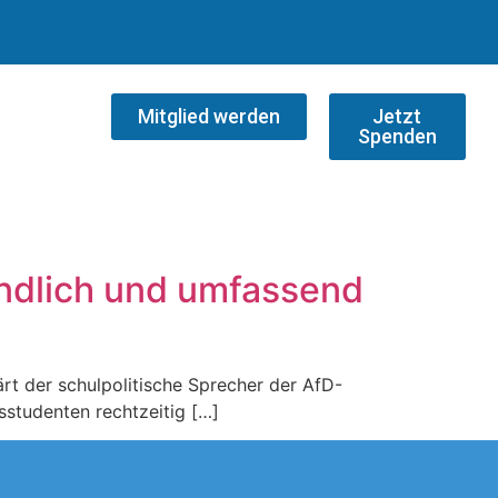
Mitglied werden
Jetzt
Spenden
ndlich und umfassend
ärt der schulpolitische Sprecher der AfD-
sstudenten rechtzeitig […]