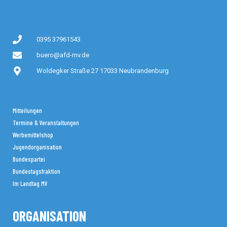
0395 37961543
buero@afd-mv.de
Woldegker Straße 27 17033 Neubrandenburg
Mitteilungen
Termine & Veranstaltungen
Werbemittelshop
Jugendorganisation
Bundespartei
Bundestagsfraktion
Im Landtag MV
ORGANISATION