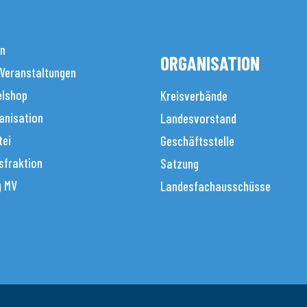
en
ORGANISATION
 Veranstaltungen
elshop
Kreisverbände
anisation
Landesvorstand
tei
Geschäftsstelle
sfraktion
Satzung
g MV
Landesfachausschüsse