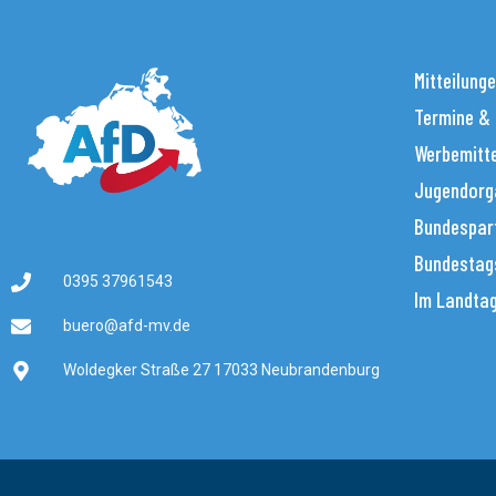
Mitteilung
Termine &
Werbemitt
Jugendorg
Bundespar
Bundestag
0395 37961543
Im Landta
buero@afd-mv.de
Woldegker Straße 27 17033 Neubrandenburg