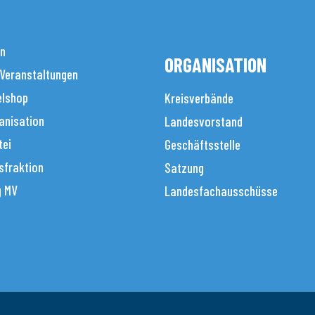
en
ORGANISATION
 Veranstaltungen
elshop
Kreisverbände
anisation
Landesvorstand
tei
Geschäftsstelle
sfraktion
Satzung
g MV
Landesfachausschüsse