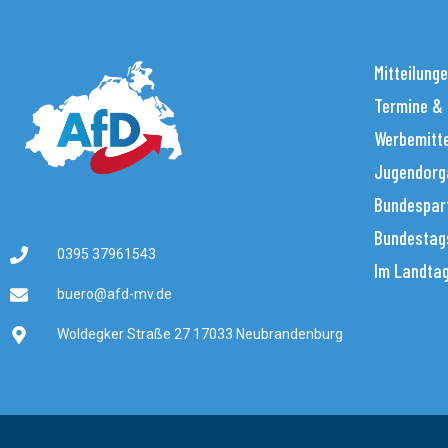
Mitteilung
Termine &
Werbemitt
Jugendorg
Bundespar
Bundestag
0395 37961543
Im Landta
buero@afd-mv.de
Woldegker Straße 27 17033 Neubrandenburg