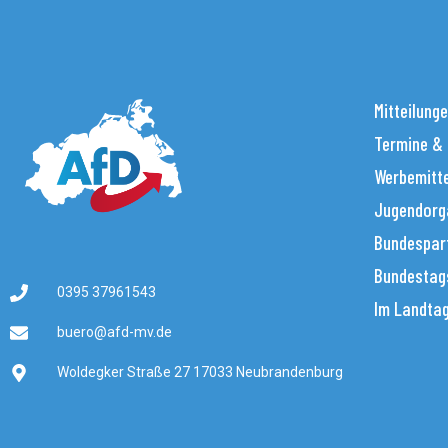
Mitteilung
Termine &
Werbemitt
Jugendorg
Bundespar
Bundestag
0395 37961543
Im Landta
buero@afd-mv.de
Woldegker Straße 27 17033 Neubrandenburg