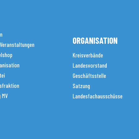
en
ORGANISATION
 Veranstaltungen
elshop
Kreisverbände
anisation
Landesvorstand
tei
Geschäftsstelle
sfraktion
Satzung
g MV
Landesfachausschüsse