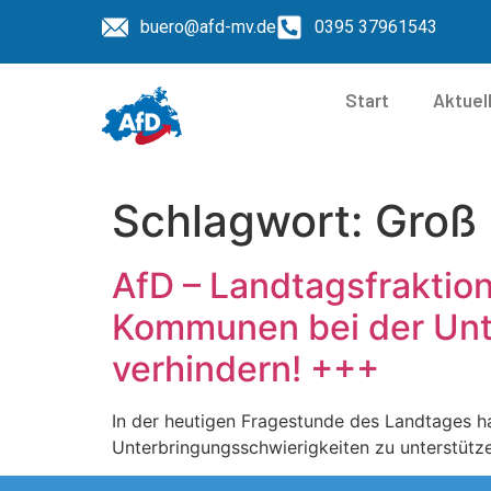
buero@afd-mv.de
0395 37961543
Start
Aktuel
Schlagwort:
Groß 
AfD – Landtagsfraktio
Kommunen bei der Unt
verhindern! +++
In der heutigen Fragestunde des Landtages ha
Unterbringungsschwierigkeiten zu unterstütze