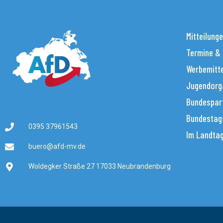
Mitteilung
Termine &
Werbemitt
Jugendorg
Bundespar
Bundestag
0395 37961543
Im Landta
buero@afd-mv.de
Woldegker Straße 27 17033 Neubrandenburg