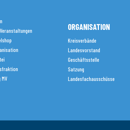
en
ORGANISATION
 Veranstaltungen
elshop
Kreisverbände
anisation
Landesvorstand
tei
Geschäftsstelle
sfraktion
Satzung
g MV
Landesfachausschüsse