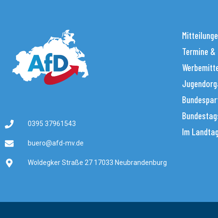
Mitteilung
Termine &
Werbemitt
Jugendorg
Bundespar
Bundestag
0395 37961543
Im Landta
buero@afd-mv.de
Woldegker Straße 27 17033 Neubrandenburg