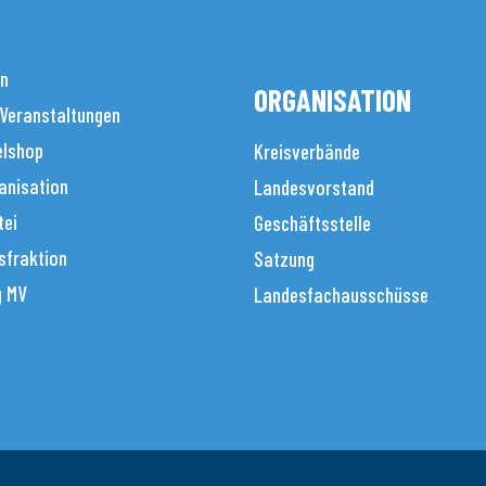
en
ORGANISATION
 Veranstaltungen
elshop
Kreisverbände
anisation
Landesvorstand
tei
Geschäftsstelle
sfraktion
Satzung
g MV
Landesfachausschüsse