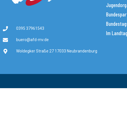
Jugendorg
Bundespar
Bundestag
0395 37961543
Im Landta
buero@afd-mv.de
Woldegker Straße 27 17033 Neubrandenburg