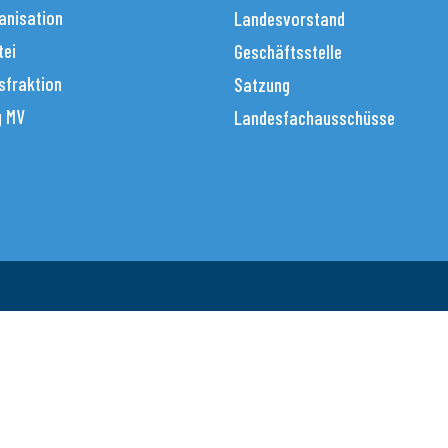
anisation
Landesvorstand
tei
Geschäftsstelle
sfraktion
Satzung
g MV
Landesfachausschüsse