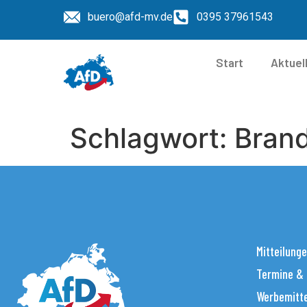
buero@afd-mv.de
0395 37961543
Start
Aktuel
Schlagwort:
Bran
Mitteilung
Termine &
Werbemitt