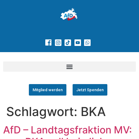
Mitglied werden
Jetzt Spenden
Schlagwort:
BKA
AfD – Landtagsfraktion MV: