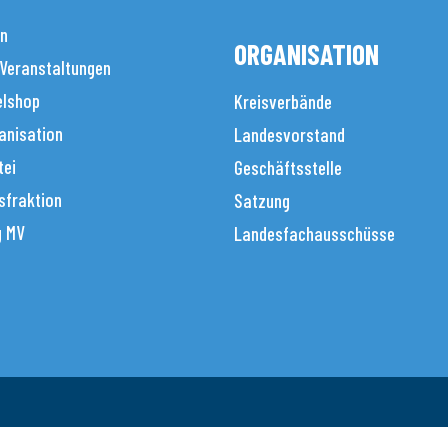
en
ORGANISATION
 Veranstaltungen
elshop
Kreisverbände
anisation
Landesvorstand
tei
Geschäftsstelle
sfraktion
Satzung
g MV
Landesfachausschüsse