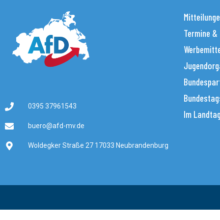
Mitteilung
Termine &
Werbemitt
Jugendorg
Bundespar
Bundestag
0395 37961543
Im Landta
buero@afd-mv.de
Woldegker Straße 27 17033 Neubrandenburg