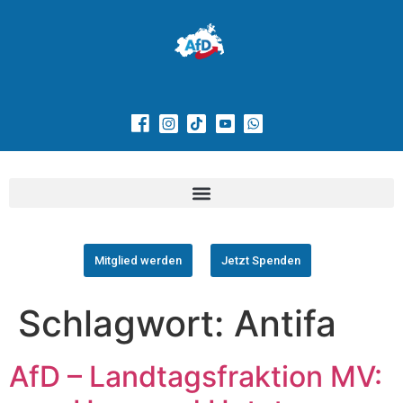
Mitglied werden
Jetzt Spenden
Schlagwort:
Antifa
AfD – Landtagsfraktion MV: