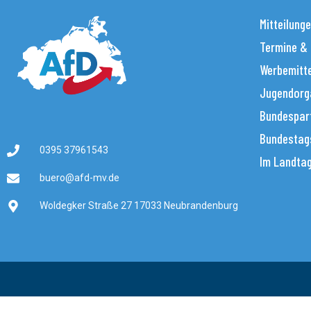
Mitteilung
Termine &
Werbemitt
Jugendorg
Bundespar
Bundestag
0395 37961543
Im Landta
buero@afd-mv.de
Woldegker Straße 27 17033 Neubrandenburg