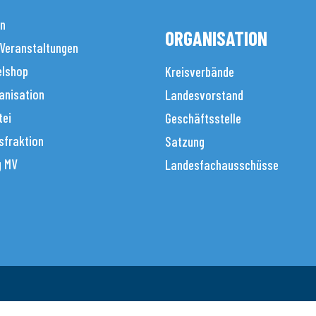
en
ORGANISATION
 Veranstaltungen
elshop
Kreisverbände
anisation
Landesvorstand
tei
Geschäftsstelle
sfraktion
Satzung
g MV
Landesfachausschüsse