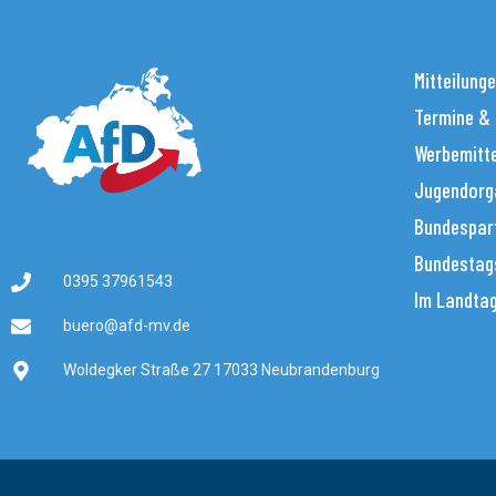
Mitteilung
Termine &
Werbemitt
Jugendorg
Bundespar
Bundestag
0395 37961543
Im Landta
buero@afd-mv.de
Woldegker Straße 27 17033 Neubrandenburg