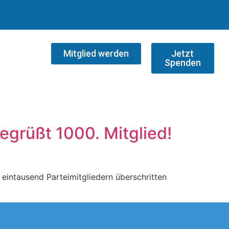
Mitglied werden
Jetzt
Spenden
grüßt 1000. Mitglied!
intausend Parteimitgliedern überschritten