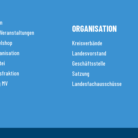
en
ORGANISATION
 Veranstaltungen
elshop
Kreisverbände
anisation
Landesvorstand
tei
Geschäftsstelle
sfraktion
Satzung
g MV
Landesfachausschüsse