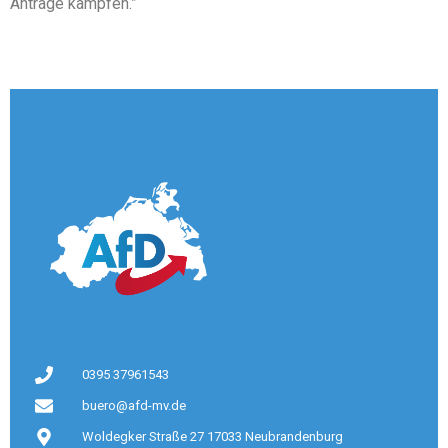
Anträge kämpfen.”
0395 37961543
buero@afd-mv.de
Woldegker Straße 27 17033 Neubrandenburg