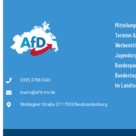
Mitteilung
Termine &
Werbemitt
Jugendorg
Bundespar
Bundestag
0395 37961543
Im Landta
buero@afd-mv.de
Woldegker Straße 27 17033 Neubrandenburg