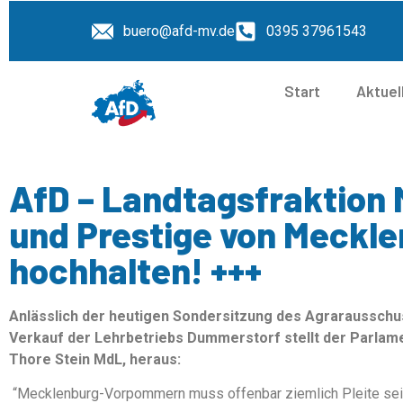
buero@afd-mv.de
0395 37961543
Start
Aktuel
AfD – Landtagsfraktion 
und Prestige von Meck
hochhalten! +++
Anlässlich der heutigen Sondersitzung des Agrarausschu
Verkauf der Lehrbetriebs Dummerstorf stellt der Parlam
Thore Stein MdL, heraus:
“Mecklenburg-Vorpommern muss offenbar ziemlich Pleite sei