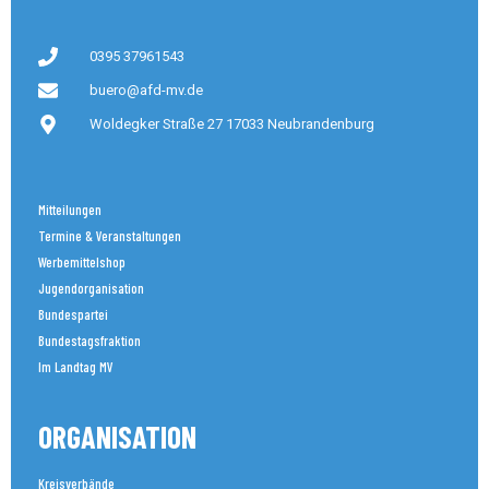
0395 37961543
buero@afd-mv.de
Woldegker Straße 27 17033 Neubrandenburg
Mitteilungen
Termine & Veranstaltungen
Werbemittelshop
Jugendorganisation
Bundespartei
Bundestagsfraktion
Im Landtag MV
ORGANISATION
Kreisverbände