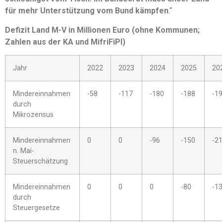
für mehr Unterstützung vom Bund kämpfen
.“
Defizit Land M-V in Millionen Euro (ohne Kommunen;
Zahlen aus der KA und MifriFiPl)
Jahr
2022
2023
2024
2025
20
Mindereinnahmen
-58
-117
-180
-188
-1
durch
Mikrozensus
Mindereinnahmen
0
0
-96
-150
-2
n. Mai-
Steuerschätzung
Mindereinnahmen
0
0
0
-80
-1
durch
Steuergesetze