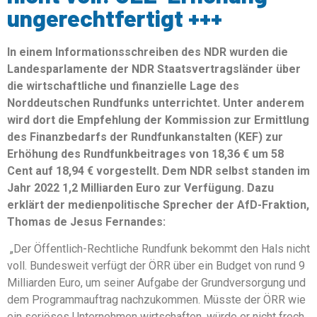
ungerechtfertigt +++
In einem Informationsschreiben des NDR wurden die
Landesparlamente der NDR Staatsvertragsländer über
die wirtschaftliche und finanzielle Lage des
Norddeutschen Rundfunks unterrichtet. Unter anderem
wird dort die Empfehlung der Kommission zur Ermittlung
des Finanzbedarfs der Rundfunkanstalten (KEF) zur
Erhöhung des Rundfunkbeitrages von 18,36 € um 58
Cent auf 18,94 € vorgestellt. Dem NDR selbst standen im
Jahr 2022 1,2 Milliarden Euro zur Verfügung. Dazu
erklärt der medienpolitische Sprecher der AfD-Fraktion,
Thomas de Jesus Fernandes:
„Der Öffentlich-Rechtliche Rundfunk bekommt den Hals nicht
voll. Bundesweit verfügt der ÖRR über ein Budget von rund 9
Milliarden Euro, um seiner Aufgabe der Grundversorgung und
dem Programmauftrag nachzukommen. Müsste der ÖRR wie
ein seriöses Unternehmen wirtschaften, würde er nicht frech