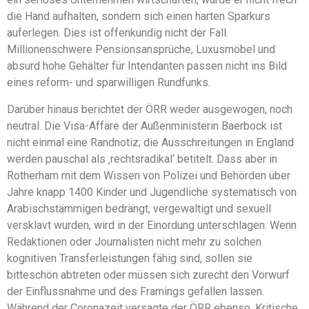
die Hand aufhalten, sondern sich einen harten Sparkurs
auferlegen. Dies ist offenkundig nicht der Fall.
Millionenschwere Pensionsansprüche, Luxusmöbel und
absurd hohe Gehälter für Intendanten passen nicht ins Bild
eines reform- und sparwilligen Rundfunks.
Darüber hinaus berichtet der ÖRR weder ausgewogen, noch
neutral. Die Visa-Affäre der Außenministerin Baerbock ist
nicht einmal eine Randnotiz; die Ausschreitungen in England
werden pauschal als ‚rechtsradikal‘ betitelt. Dass aber in
Rotherham mit dem Wissen von Polizei und Behörden über
Jahre knapp 1400 Kinder und Jugendliche systematisch von
Arabischstämmigen bedrängt, vergewaltigt und sexuell
versklavt wurden, wird in der Einordung unterschlagen. Wenn
Redaktionen oder Journalisten nicht mehr zu solchen
kognitiven Transferleistungen fähig sind, sollen sie
bitteschön abtreten oder müssen sich zurecht den Vorwurf
der Einflussnahme und des Framings gefallen lassen.
Während der Coronazeit versagte der ÖRR ebenso. Kritische