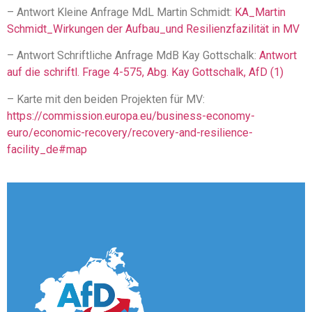
– Antwort Kleine Anfrage MdL Martin Schmidt:
KA_Martin
Schmidt_Wirkungen der Aufbau_und Resilienzfazilität in MV
– Antwort Schriftliche Anfrage MdB Kay Gottschalk:
Antwort
auf die schriftl. Frage 4-575, Abg. Kay Gottschalk, AfD (1)
– Karte mit den beiden Projekten für MV:
https://commission.europa.eu/business-economy-
euro/economic-recovery/recovery-and-resilience-
facility_de#map