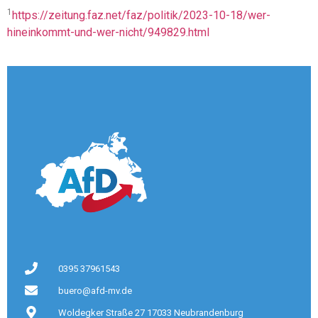
1
https://zeitung.faz.net/faz/politik/2023-10-18/wer-
hineinkommt-und-wer-nicht/949829.html
0395 37961543
buero@afd-mv.de
Woldegker Straße 27 17033 Neubrandenburg