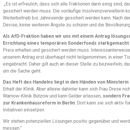
„Es ist erfreulich, dass sich alle Fraktionen darin einig sind,
gesichert werden muss. Die vorläufige Insolvenzverwalterin k
Weiterbetrieb bis Jahresende gesichert werden kann. Nach den
Devise, keine weiteren Ängste zu schüren und die Bevölkerung 
Als AfD-Fraktion haben wir uns mit einem Antrag lösungso
Errichtung eines temporären Sonderfonds starkgemacht
Preis erhalten und gesichert werden muss. Interessanterweis
unserem Antrag erst überhaupt nicht teilgenommen, in einer Ti
eingebracht. Daher gilt auch an dieser Stelle zu bezweifeln, 
um die Sache geht.
Das Heft des Handelns liegt in den Händen von Ministerin
Erhalt der Klinik. Aber alleine dahinter kann sich Frau Drese nic
Warnow-Klinik Bützow und kann Gelder erlassen,
sondern Fra
zur Krankenhausreform in Berlin
. Dort kann sie sich aktiv 
Initiativen einsetzen.
Wir stehen potenziellen Lösungen positiv gegenüber und werde
messen.“