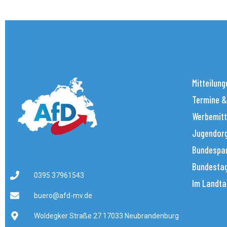
Mitteilung
Termine &
Werbemitt
Jugendorg
Bundespar
Bundestag
0395 37961543
Im Landta
buero@afd-mv.de
Woldegker Straße 27 17033 Neubrandenburg