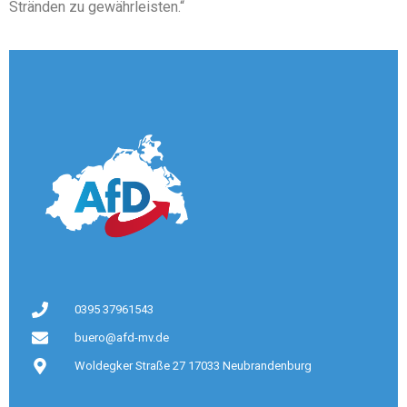
Stränden zu gewährleisten.“
0395 37961543
buero@afd-mv.de
Woldegker Straße 27 17033 Neubrandenburg