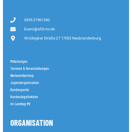
0395 37961543
buero@afd-mv.de
Woldegker Straße 27 17033 Neubrandenburg
Mitteilungen
Termine & Veranstaltungen
Werbemittelshop
Jugendorganisation
Bundespartei
Bundestagsfraktion
Im Landtag MV
ORGANISATION