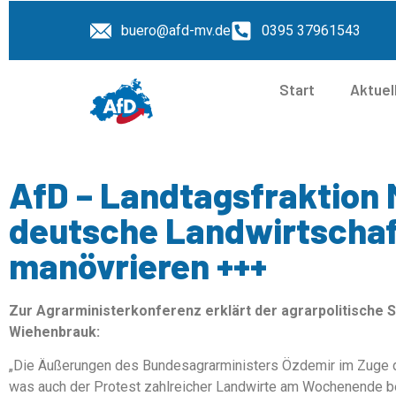
buero@afd-mv.de
0395 37961543
Start
Aktuel
AfD – Landtagsfraktion 
deutsche Landwirtschaft
manövrieren +++
Zur Agrarministerkonferenz erklärt der agrarpolitische 
Wiehenbrauk:
„Die Äußerungen des Bundesagrarministers Özdemir im Zuge der
was auch der Protest zahlreicher Landwirte am Wochenende be